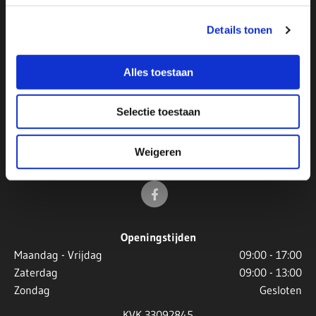
Details tonen
Alles toestaan
Contactgegevens:
020 - 643 14 44
Selectie toestaan

06 - 29 06 47 60

020 643 14 44
Weigeren
autosloperijdeamstel@telfort.nl

Openingstijden
Maandag - Vrijdag
09:00 - 17:00
Zaterdag
09:00 - 13:00
Zondag
Gesloten
KVK 33092845