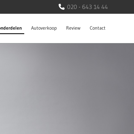
020 - 643 14 44

onderdelen
Autoverkoop
Review
Contact