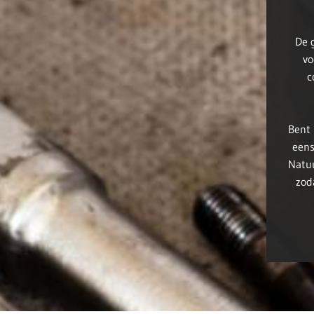
De 
vo
c
Bent 
eens
Natuu
zod