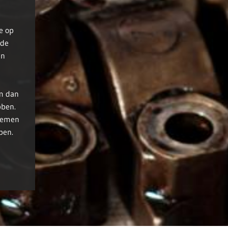
e op
ide
en
om dan
bben.
pnemen
ben.