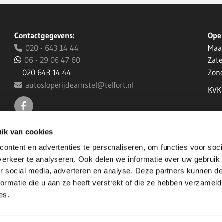
Contactgegevens:
Ope
020 - 643 14 44
Maa

06 - 29 06 47 60
Zat

020 643 14 44
Zon
autosloperijdeamstel@telfort.nl

KVK
ik van cookies
ontent en advertenties te personaliseren, om functies voor soci
erkeer te analyseren. Ook delen we informatie over uw gebruik
or social media, adverteren en analyse. Deze partners kunnen 
ormatie die u aan ze heeft verstrekt of die ze hebben verzameld
es.